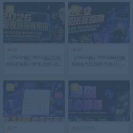
VIP
VIP
（19667期）2026企业短视
（19666期）2026AI时代服
频拓客指南：聚焦老板IP底
务增长力实战课-无水印｜五
层逻辑，爆款文案镜头实
力模型三维心法教学，破解
操，打通公域引流私域成交
门店客源流失低价内卷实现
完整获客链路
长效业绩增长
VIP
AI人工智能