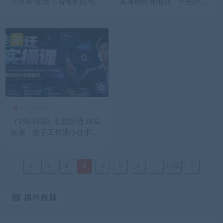
关攻略-更新：看懂就能写、
实落地副业项目，手把手带
写完就能过稿，让写作变现
你搭建被动收入管道（淘宝
不再依赖天赋与文笔
无人直播、海外TK拉新…
AI人工智能
（19653期）智能跃迁 AI实
操课｜扣子工作流小红书图
文搭建，cherrystudio知识库
openclaw飞书机器人全套自
动化实操教学
1
2
3
4
5
6
…
1,327
插件模版