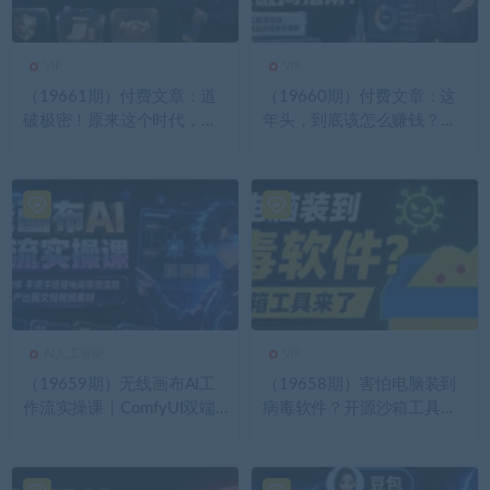
VIP
VIP
（19661期）付费文章：道
（19660期）付费文章：这
破极密！原来这个时代，打
年头，到底该怎么赚钱？普
开你自己的财富和前途，有
通人破局指南！
如此清晰简单的思路？
AI人工智能
VIP
（19659期）无线画布AI工
（19658期）害怕电脑装到
作流实操课｜ComfyUI双端
病毒软件？开源沙箱工具来
教学，手把手搭建电商带货
了，轻松隔离运行未知应
流程，一键批量产出图文短
用，还能软件游戏无限多
视频素材
开！Sandboxie