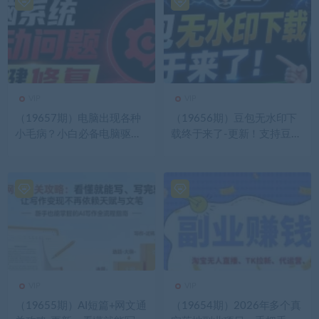
VIP
VIP
（19657期）电脑出现各种
（19656期）豆包无水印下
小毛病？小白必备电脑驱动
载终于来了-更新！支持豆包
修复工具，一键更新修复驱
图片/视频，15 秒视频配置
动问题，就是这么简单！
本地账户管理及批量下载，
浏览器拓展
VIP
VIP
（19655期）AI短篇+网文通
（19654期）2026年多个真