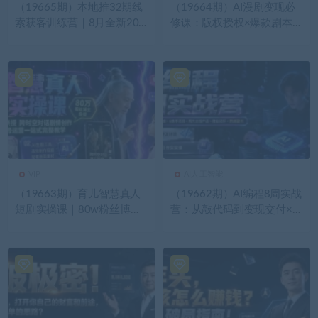
（19665期）本地推32期线
（19664期）AI漫剧变现必
索获客训练营｜8月全新202
修课：版权授权×爆款剧本×
6投放教程，来客开户冷启动
AI生成×高清角色×自动分镜
搜索广告素材优化全链路实
×高级运镜×配音剪辑×零基
操教学
础变现
VIP
AI人工智能
（19663期）育儿智慧真人
（19662期）AI编程8周实战
短剧实操课｜80w粉丝博主
营：从敲代码到变现交付×开
亲授，跨时空对话剧情创
发环境×6练手项目×两大主
作，脚本AI生图起号运营一
线产品×商业闭环×跨越盈利
站式完整教学