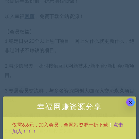
您提供丰盛价值。祝您前程似锦！
加入幸福
网赚
，免费下载全站资源！
【会员权益】
1.稳定日更20个以上热门项目，网上火什么就更新什么，绝
非过时或不赚钱的项目。
2.减少信息差，及时接触互联网新技术/新平台/新机会/新项
目。
3.专属会员交流群，与多名资深网创大咖深入交流永久项目
玩法。
×
幸福网赚资源分享
4.见识各种项目玩法，各种变现路子，提升网赚认知。
点击
仅需6.6元，加入会员，全网站资源一折下载
！
5.低成本轻创，减少重投资风险
加入！！！