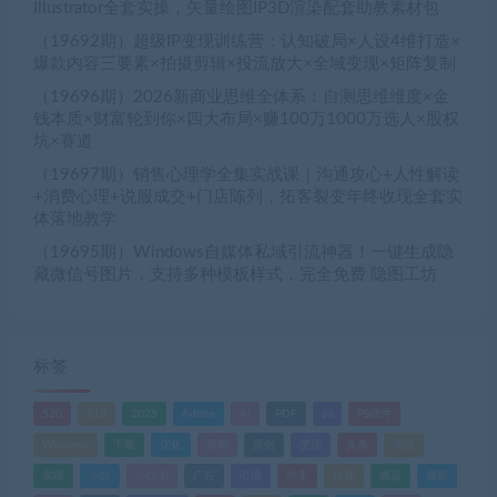
Illustrator全套实操，矢量绘图IP3D渲染配套助教素材包
（19692期）超级IP变现训练营：认知破局×人设4维打造×
爆款内容三要素×拍摄剪辑×投流放大×全域变现×矩阵复制
（19696期）2026新商业思维全体系：自测思维维度×金
钱本质×财富轮到你×四大布局×赚100万1000万选人×股权
坑×赛道
（19697期）销售心理学全集实战课｜沟通攻心+人性解读
+消费心理+说服成交+门店陈列，拓客裂变年终收现全套实
体落地教学
（19695期）Windows自媒体私域引流神器！一键生成隐
藏微信号图片，支持多种模板样式，完全免费 隐图工坊
标签
520
618
2025
Adobe
AI
PDF
ps
PS插件
Windows
下载
优化
剪辑
原创
变现
头条
实战
实操
小白
小红书
广告
引流
快手
抖音
搬运
摄影